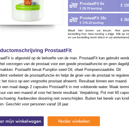
ProstaatFit 6x
€ 15
€ 29.70 korting
ProstaatFit 18x
€ 36
€ 179.10 korting
Maak hier boven uw keuze. Hoe grot
bestelling hoe meer korting u krijgt. Klik op e
en uw bestelling komt direct in uw winkelmand
ductomschrijving ProstaatFit
aatFit is afgesteld op de behoefte van de man. ProstaatFit kan gebruikt word
het verzorgen van de prostaat voor een goede prostaatfunctie en geen dageli
makken. Postaatfit bevat Pumpkin seed Oil, ofwel Pompoenzaadolie. Dit
diënt verbetert de prostaatfunctie én helpt de groei van de prostaat te reguler
 het risico op een vergrootte prostaat afneemt. Resultaat binnen een maand.
 een maal daags 2 capsules ProstaatFit in met voldoende water. Maak tenm
uur van een maand af voor het beste resultaat. Verpakking: Pot met 60 caps
chuwing: Aanbevolen dosering niet overschrijden. Buiten het bereik van kin
n. Geschikt voor personen vanaf 18 jaar.