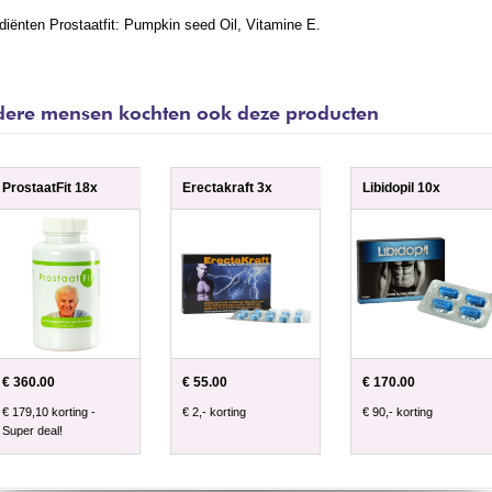
diënten Prostaatfit: Pumpkin seed Oil, Vitamine E.
ere mensen kochten ook deze producten
ProstaatFit 18x
Erectakraft 3x
Libidopil 10x
€ 360.00
€ 55.00
€ 170.00
€ 179,10 korting -
€ 2,- korting
€ 90,- korting
Super deal!