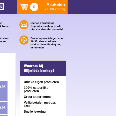
Artikelen
0
€ 0.00 korting
or
Blanco verpakking.
& Trace.
Glijmiddelenshop wordt
niet als afzender vermeld.
l staat
Bestel op werkdagen voor
en en
16:30, dan wordt uw
pakket dezelfde dag nog
verzonden.
Waarom bij
Glijmiddelenshop?
Unieke eigen producten
9.95
100% natuurlijke
producten
Groot assortiment
Veilig betalen met o.a.
iDeal
9.95
Snelle levering