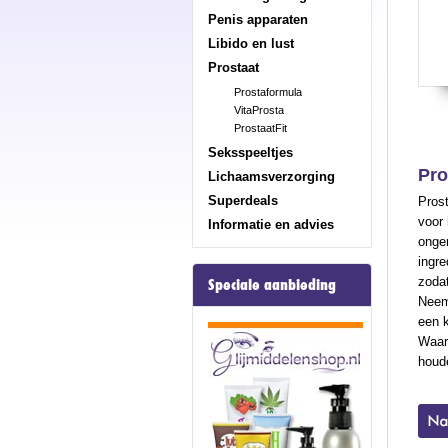
Penis apparaten
Libido en lust
Prostaat
Prostaformula
VitaProsta
ProstaatFit
Seksspeeltjes
Pro
Lichaamsverzorging
Superdeals
Prost
voor 
Informatie en advies
onge
ingre
zodat
Speciale aanbieding
Neem
een k
Waars
houde