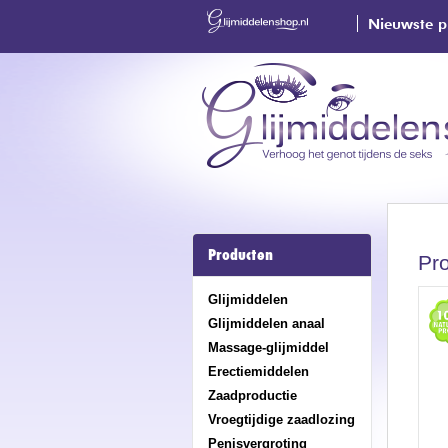
Nieuwste p
Producten
Pro
Glijmiddelen
Glijmiddelen anaal
Massage-glijmiddel
Erectiemiddelen
Zaadproductie
Vroegtijdige zaadlozing
Penisvergroting