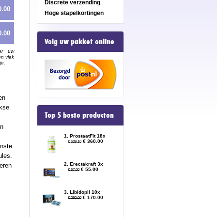
Discrete verzending
0.00
Hoge stapelkortingen
0.00
Volg uw pakket online
er uw
en vlak
je.
en
jkse
Top 5 beste producten
en
1. ProstaatFit 18x
€ 360.00
€ 539.10
inste
ules.
2. Erectakraft 3x
deren
€ 55.00
€ 57.00
3. Libidopil 10x
€ 170.00
€ 260.00