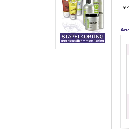
Ingre
And