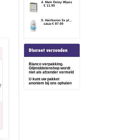
4. Male Delay Wipes
€ 11.95
5. Hairfusion 3x plus 2 gratis
€ 87.00
€ 95.00
Discreet verzonden
Blanco verpakking.
Glijmiddelenshop wordt
niet als afzender vermeld
U kunt uw pakket
anoniem bij ons ophalen