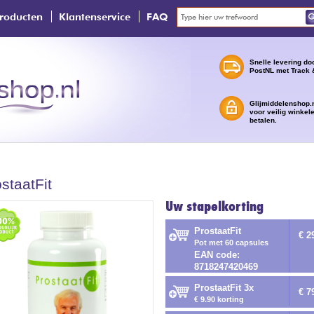
roducten
Klantenservice
FAQ
Snelle levering do
PostNL met Track 
Glijmiddelenshop.n
voor veilig winkel
betalen.
staatFit
Uw stapelkorting
ProstaatFit
€ 2
Pot met 60 capsules
EAN code:
8718247420469
ProstaatFit 3x
€ 7
€ 9.90 korting