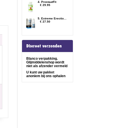
4. ProstaatFit
€ 29.95
5. Extreme Erection Cream
€ 27.50
Discreet verzonden
Blanco verpakking.
Glijmiddelenshop wordt
niet als afzender vermeld
U kunt uw pakket
anoniem bij ons ophalen