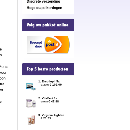
Discrete verzending
Hoge stapelkortingen
Volg uw pakket online
De
s.
Penis
Top 5 beste producten
voor
woon
1. Erectiepil 5x
tra.
€ 105.00
€ 130.00
en
2. VitaFert 3x
er
€ 47.88
€ 59.88
3. Virginia Tighten Gel
€ 21.99