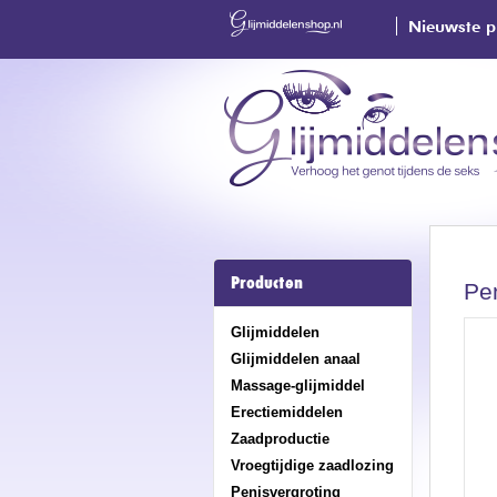
Nieuwste p
Producten
Pen
Glijmiddelen
Glijmiddelen anaal
Massage-glijmiddel
Erectiemiddelen
Zaadproductie
Vroegtijdige zaadlozing
Penisvergroting