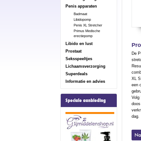
Penis apparaten
Badmaat
Libidopomp
Penis XL Stretcher
Primus Medische
erectiepomp
Libido en lust
Pro
Prostaat
De Pe
Seksspeeltjes
stret
Resul
Lichaamsverzorging
combi
Superdeals
XL St
Informatie en advies
een o
gebru
Volg 
Speciale aanbieding
doos 
verkr
dag.