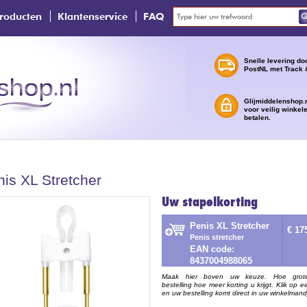
roducten
Klantenservice
FAQ
Snelle levering do
PostNL met Track 
Glijmiddelenshop.n
voor veilig winkel
betalen.
is XL Stretcher
Uw stapelkorting
Penis XL Stretcher
€ 17
Penis stretcher
EAN code:
8437004988065
Maak hier boven uw keuze. Hoe grot
bestelling hoe meer korting u krijgt. Klik op e
en uw bestelling komt direct in uw winkelmand