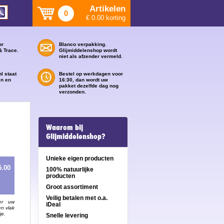
Artikelen
0
€ 0.00 korting
or
Blanco verpakking.
& Trace.
Glijmiddelenshop wordt
niet als afzender vermeld.
l staat
Bestel op werkdagen voor
en en
16:30, dan wordt uw
pakket dezelfde dag nog
verzonden.
Waarom bij
Glijmiddelenshop?
Unieke eigen producten
5.00
100% natuurlijke
producten
Groot assortiment
Veilig betalen met o.a.
er uw
iDeal
en vlak
je.
Snelle levering