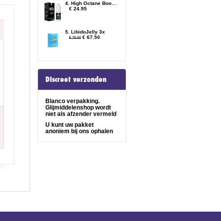
4. High Octane Booster
€ 24.95
5. LibidoJelly 3x
€ 67.50
€ 75.00
Discreet verzonden
Blanco verpakking.
Glijmiddelenshop wordt
niet als afzender vermeld
U kunt uw pakket
anoniem bij ons ophalen