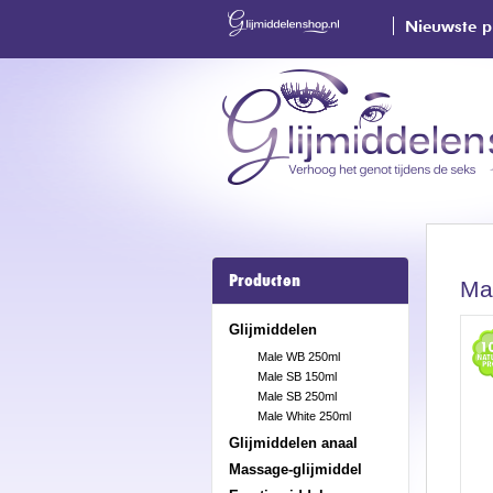
Nieuwste p
Producten
Ma
Glijmiddelen
Male WB 250ml
Male SB 150ml
Male SB 250ml
Male White 250ml
Glijmiddelen anaal
Massage-glijmiddel