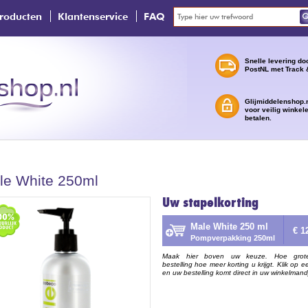
roducten
Klantenservice
FAQ
Snelle levering do
PostNL met Track 
Glijmiddelenshop.n
voor veilig winkel
betalen.
le White 250ml
Uw stapelkorting
Male White 250 ml
€ 1
Pompverpakking 250ml
Maak hier boven uw keuze. Hoe grot
bestelling hoe meer korting u krijgt. Klik op e
en uw bestelling komt direct in uw winkelmand