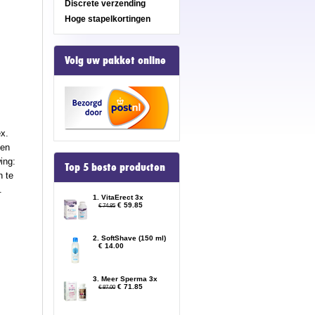
Discrete verzending
Hoge stapelkortingen
Volg uw pakket online
ex.
len
ing:
Top 5 beste producten
n te
.
1. VitaErect 3x
€ 59.85
€ 74.85
2. SoftShave (150 ml)
€ 14.00
3. Meer Sperma 3x
€ 71.85
€ 87.00