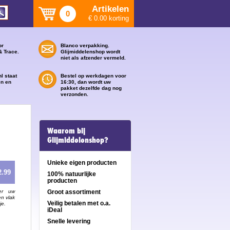
Artikelen
0
€ 0.00 korting
or
Blanco verpakking.
& Trace.
Glijmiddelenshop wordt
niet als afzender vermeld.
l staat
Bestel op werkdagen voor
en en
16:30, dan wordt uw
pakket dezelfde dag nog
verzonden.
Waarom bij
Glijmiddelenshop?
Unieke eigen producten
2.99
100% natuurlijke
producten
er uw
Groot assortiment
en vlak
Veilig betalen met o.a.
je.
iDeal
Snelle levering