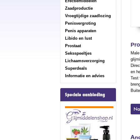
Erectiemiddelen
Zaadproductie
Vroegtijdige zaadlozing
Penisvergroting
Penis apparaten
Libido en lust
Pro
Prostaat
Male 
Seksspeeltjes
glijm
Lichaamsverzorging
Direc
Superdeals
en h
Informatie en advies
Test 
breng
Buit
Speciale aanbieding
And