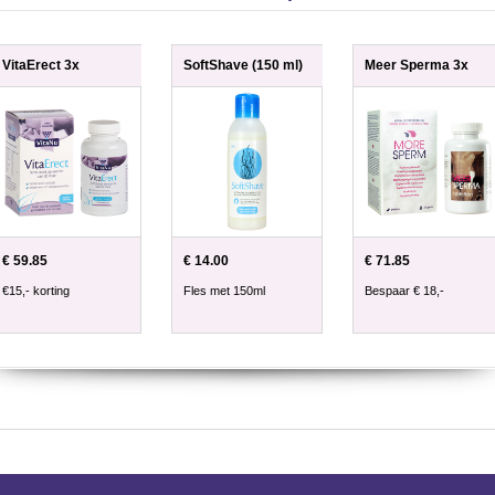
VitaErect 3x
SoftShave (150 ml)
Meer Sperma 3x
€ 59.85
€ 14.00
€ 71.85
€15,- korting
Fles met 150ml
Bespaar € 18,-