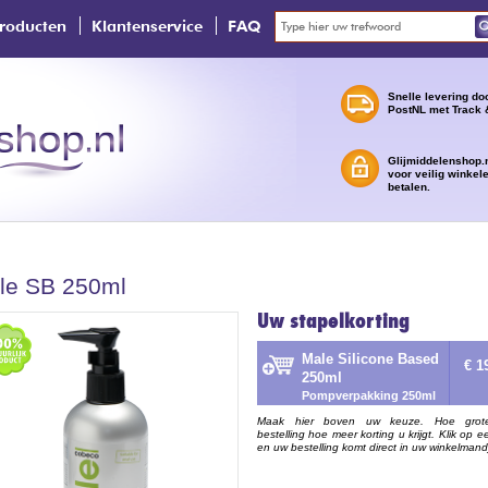
roducten
Klantenservice
FAQ
Snelle levering do
PostNL met Track 
Glijmiddelenshop.n
voor veilig winkel
betalen.
le SB 250ml
Uw stapelkorting
Male Silicone Based
€ 1
250ml
Pompverpakking 250ml
Maak hier boven uw keuze. Hoe grot
bestelling hoe meer korting u krijgt. Klik op e
en uw bestelling komt direct in uw winkelmand