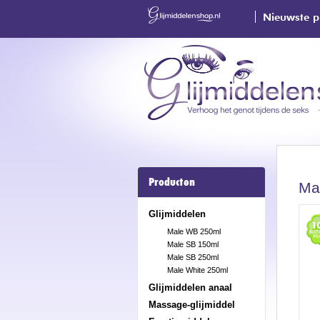
Nieuwste p
Producten
Ma
Glijmiddelen
Male WB 250ml
Male SB 150ml
Male SB 250ml
Male White 250ml
Glijmiddelen anaal
Massage-glijmiddel