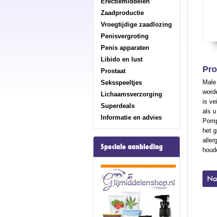
Erectiemiddelen
Zaadproductie
Vroegtijdige zaadlozing
Penisvergroting
Penis apparaten
Libido en lust
Pro
Prostaat
Male 
Seksspeeltjes
worde
Lichaamsverzorging
is ve
Superdeals
als u
Informatie en advies
Pomp
het g
aller
Speciale aanbieding
houd