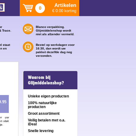
Artikelen
0
€ 0.00 korting
or
Blanco verpakking.
& Trace.
Glijmiddelenshop wordt
niet als afzender vermeld.
l staat
Bestel op werkdagen voor
en en
16:30, dan wordt uw
pakket dezelfde dag nog
verzonden.
Waarom bij
Glijmiddelenshop?
Unieke eigen producten
9.95
100% natuurlijke
producten
Groot assortiment
er uw
Veilig betalen met o.a.
en vlak
iDeal
je.
Snelle levering