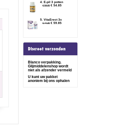
4. E-pil 3 potten
€ 54.85
€ 59.85
5. VitaErect 3x
€ 59.85
€ 74.85
Discreet verzonden
Blanco verpakking.
Glijmiddelenshop wordt
niet als afzender vermeld
U kunt uw pakket
anoniem bij ons ophalen