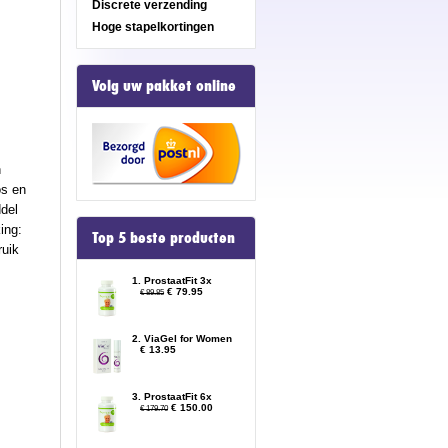
Discrete verzending
Hoge stapelkortingen
Volg uw pakket online
n
os en
ddel
ing:
Top 5 beste producten
ruik
1. ProstaatFit 3x
€ 79.95
€ 89.85
2. ViaGel for Women
€ 13.95
3. ProstaatFit 6x
€ 150.00
€ 179.70