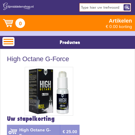
Artikelen
0
€ 0.00 korting
Producten
High Octane G-Force
Uw stapelkorting
High Octane G-
€ 25.00