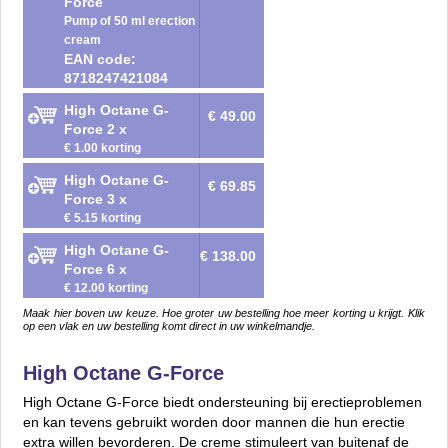
Force
Pump of 50 ml erection
cream
EAN code:
8718247421084
High Octane G-
€ 49.00
Force 2 x
€ 1.00 korting
High Octane G-
€ 69.85
Force 3 x
€ 5.15 korting
High Octane G-
€ 138.00
Force 6 x
€ 12.00 korting
Maak hier boven uw keuze. Hoe groter uw bestelling hoe meer korting u krijgt. Klik
op een vlak en uw bestelling komt direct in uw winkelmandje.
High Octane G-Force
High Octane G-Force biedt ondersteuning bij erectieproblemen
en kan tevens gebruikt worden door mannen die hun erectie
extra willen bevorderen. De creme stimuleert van buitenaf de