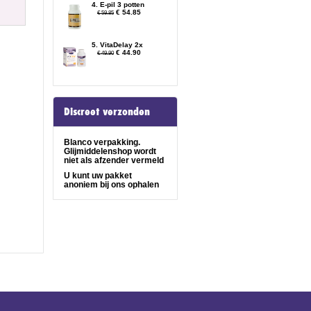
4. E-pil 3 potten
€ 54.85
€ 59.85
5. VitaDelay 2x
€ 44.90
€ 49.90
Discreet verzonden
Blanco verpakking.
Glijmiddelenshop wordt
niet als afzender vermeld
U kunt uw pakket
anoniem bij ons ophalen