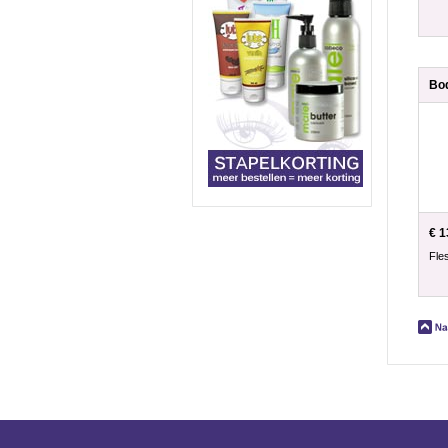
€ 1
Fle