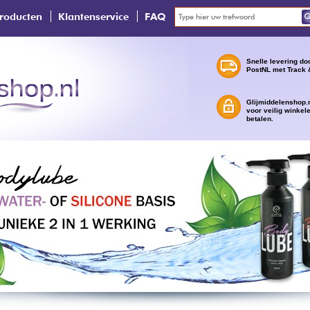
roducten
Klantenservice
FAQ
Snelle levering do
PostNL met Track 
Glijmiddelenshop.n
voor veilig winkel
betalen.